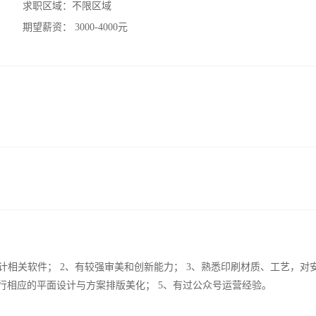
求职区域：
不限区域
期望薪资：
3000-4000元
Coreldraw等设计相关软件； 2、有较强审美和创新能力； 3、熟悉印刷材质、工艺，
行相应的平面设计与方案排版美化； 5、有过公众号运营经验。