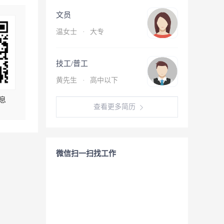
文员
温女士
·
大专
技工/普工
黄先生
·
高中以下
息
查看更多简历
微信扫一扫找工作