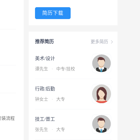
简历下载
推荐简历
更多简历
美术/设计
谭先生
·
中专/技校
行政/后勤
钟女士
·
大专
对安装流程
技工/普工
张先生
·
大专